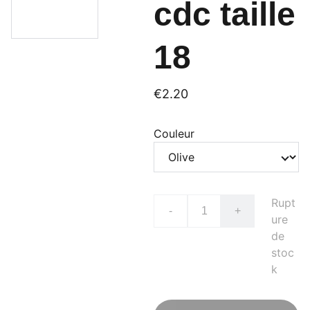
cdc taille
18
€2.20
Couleur
Rupt
-
+
ure
de
stoc
k