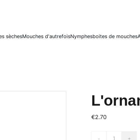
s sèches
Mouches d'autrefois
Nymphes
boites de mouches
A
L'orna
€2.70
-
+