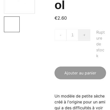
ol
€2.60
Rupt
-
+
ure
de
stoc
k
Ajouter au panier
Un modèle de petite sèche
créé à l'origine pour un ami
qui a des difficultés à voir