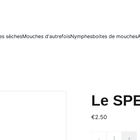
s sèches
Mouches d'autrefois
Nymphes
boites de mouches
A
Le SP
€2.50
-
+