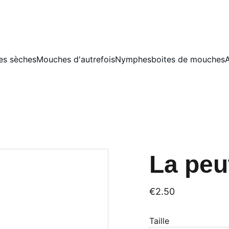
s sèches
Mouches d'autrefois
Nymphes
boites de mouches
A
La peu
€2.50
Taille